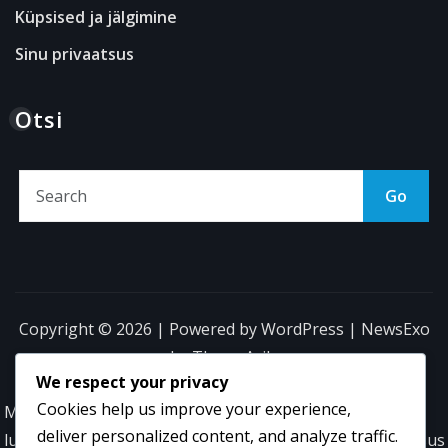
Küpsised ja jälgimine
Sinu privaatsus
Otsi
Go
Copyright © 2026 | Powered by
WordPress
|
NewsExo
by
ThemeArile
We respect your privacy
Cookies help us improve your experience,
Meie
Tingimused
Võta
Küpsised
Sinu
deliver personalized content, and analyze traffic.
lugu
ja reeglid
ühendust
ja
privaatsus