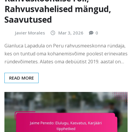
Rahvusvahelised mängud,
Saavutused
Javier Morales
Mar 3, 2026
0
Gianluca Lapadula on Peru rahvusmeeskonna ründaja,
kes on tuntud oma kohanemisvõime poolest erinevates
ründevõimetes. Alates oma debüütist 2019. aastal on…
READ MORE