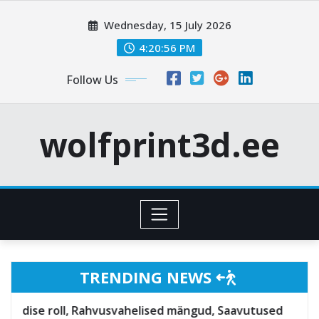
Skip
Wednesday, 15 July 2026
to
content
4:20:58 PM
Follow Us
wolfprint3d.ee
TRENDING NEWS
Rahvusvahelised mängud, Saavutused
Jaime Pened