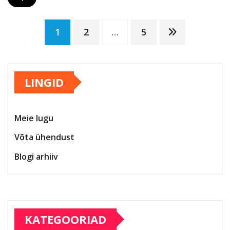
Posts
1
2
…
5
pagination
LINGID
Meie lugu
Võta ühendust
Blogi arhiiv
KATEGOORIAD