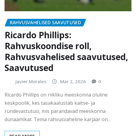
RAHVUSVAHELISED SAAVUTUSED
Ricardo Phillips:
Rahvuskoondise roll,
Rahvusvahelised saavutused,
Saavutused
Javier Morales
Mar 2, 2026
0
Ricardo Phillips on riikliku meeskonna oluline
keskpoolik, kes tasakaalustab kaitse- ja
ründevastutusi, mis parandavad meeskonna
dünaamikat. Tema rahvusvaheline karjäär on…
READ MORE