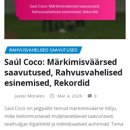
RAHVUSVAHELISED SAAVUTUSED
Saúl Coco: Märkimisväärsed
saavutused, Rahvusvahelised
esinemised, Rekordid
Javier Morales
Mar 4, 2026
0
Saúl Coco on jalgpallis teinud märkimisväärse mõju,
mida iseloomustavad muljetavaldavad saavutused,
sealhulgas liigatitelid ja individuaalsed auhinnad. Tema