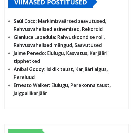
VIIMASED POSTITUSED
Saúl Coco: Märkimisväärsed saavutused,
Rahvusvahelised esinemised, Rekordid
Gianluca Lapadula: Rahvuskoondise roll,
Rahvusvahelised mängud, Saavutused
Jaime Penedo: Elulugu, Kasvatus, Karjääri
tipphetked
Aníbal Godoy: Isiklik taust, Karjääri algus,
Pereluud
Ernesto Walker: Elulugu, Perekonna taust,
Jalgpallikarjäär