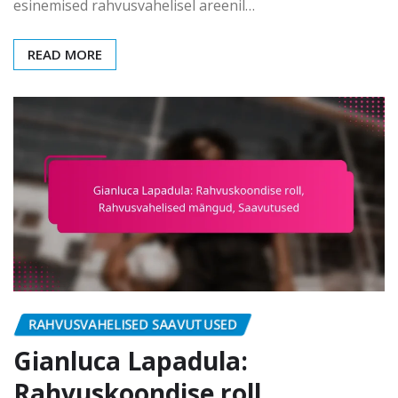
esinemised rahvusvahelisel areenil…
READ MORE
RAHVUSVAHELISED SAAVUTUSED
Gianluca Lapadula:
Rahvuskoondise roll,