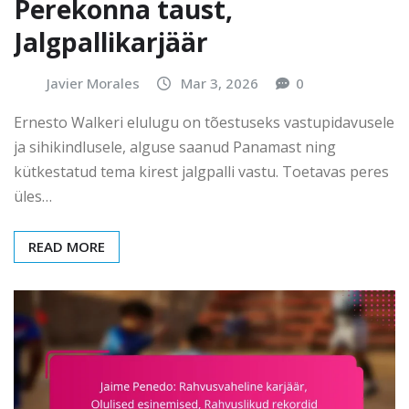
Perekonna taust,
Jalgpallikarjäär
Javier Morales
Mar 3, 2026
0
Ernesto Walkeri elulugu on tõestuseks vastupidavusele
ja sihikindlusele, alguse saanud Panamast ning
kütkestatud tema kirest jalgpalli vastu. Toetavas peres
üles…
READ MORE