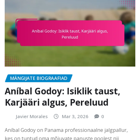
MÄNGIJATE BIOGRAAFIAD
Aníbal Godoy: Isiklik taust,
Karjääri algus, Pereluud
Javier Morales
Mar 3, 2026
0
Aníbal Godoy on Panama professionaalne jalgpallur,
kes on tuntud oma mõjuvate panuste poolest nii