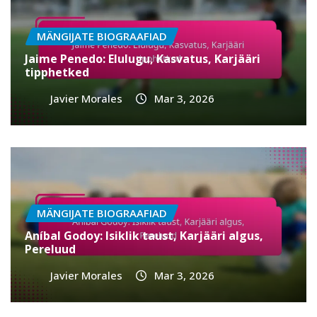
MÄNGIJATE BIOGRAAFIAD
Jaime Penedo: Elulugu, Kasvatus, Karjääri
tipphetked
Javier Morales
Mar 3, 2026
MÄNGIJATE BIOGRAAFIAD
Aníbal Godoy: Isiklik taust, Karjääri algus,
Pereluud
Javier Morales
Mar 3, 2026