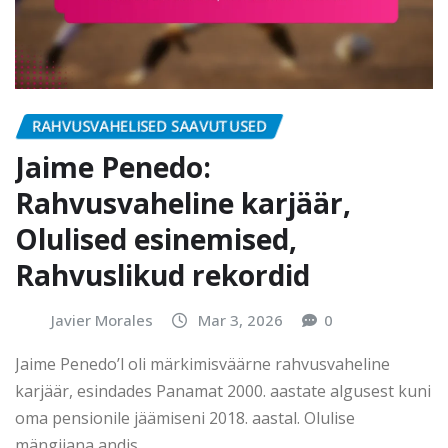
RAHVUSVAHELISED SAAVUTUSED
Jaime Penedo:
Rahvusvaheline karjäär,
Olulised esinemised,
Rahvuslikud rekordid
Javier Morales
Mar 3, 2026
0
Jaime Penedo’l oli märkimisväärne rahvusvaheline
karjäär, esindades Panamat 2000. aastate algusest kuni
oma pensionile jäämiseni 2018. aastal. Olulise
mängijana andis…