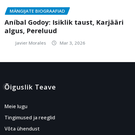
MÄNGIJATE BIOGRAAFIAD
Aníbal Godoy: Isiklik taust, Karjääri
algus, Pereluud
Javier Morales
Mar 3, 2026
Õiguslik Teave
Meie lugu
Tingimused ja reeglid
Võta ühendust