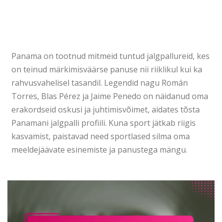
Panama on tootnud mitmeid tuntud jalgpallureid, kes
on teinud märkimisväärse panuse nii riiklikul kui ka
rahvusvahelisel tasandil. Legendid nagu Román
Torres, Blas Pérez ja Jaime Penedo on näidanud oma
erakordseid oskusi ja juhtimisvõimet, aidates tõsta
Panamani jalgpalli profiili. Kuna sport jätkab riigis
kasvamist, paistavad need sportlased silma oma
meeldejäävate esinemiste ja panustega mängu.