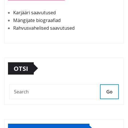
Karjääri saavutused
Mängijate biograafiad
Rahvusvahelised saavutused
OTSI
Go