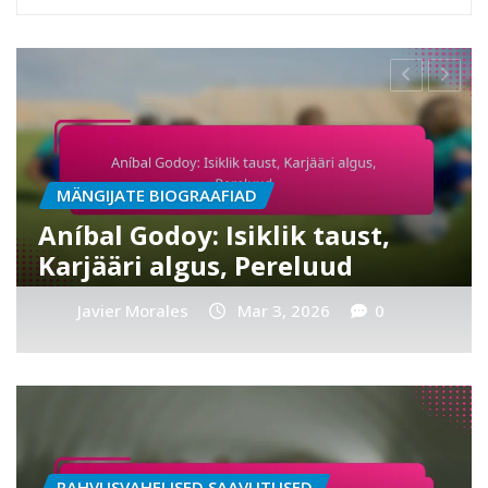
MÄNGIJATE BIOGRAAFIAD
Ernesto Walker: Elulugu,
Perekonna taust,
Jalgpallikarjäär
Javier Morales
Mar 3, 2026
0
RAHVUSVAHELISED SAAVUTUSED