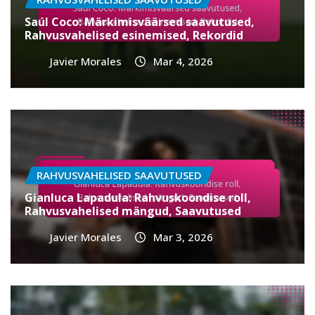
Saúl Coco: Märkimisväärsed saavutused,
Rahvusvahelised esinemised, Rekordid
Javier Morales
Mar 4, 2026
RAHVUSVAHELISED SAAVUTUSED
Gianluca Lapadula: Rahvuskoondise roll,
Rahvusvahelised mängud, Saavutused
Javier Morales
Mar 3, 2026