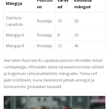
Positsio
Värav
Koondise
Mängija
on
ad
mängud
Gianluca
Ründaja
10
30
Lapadula
Mängija A
Ründaja
8
25
Mängija B
Ründaja
12
40
See tabel illustreerib Lapadula panust võrreldes teiste
ründajatega, rõhutades tema väravaskoorimise võimet
ja kogemusi rahvusvahelistes mängudes. Tema roll
jääb kriitiliseks, kuna meeskond jätkab arengut ja
konkurentsi globaalsel tasandil.