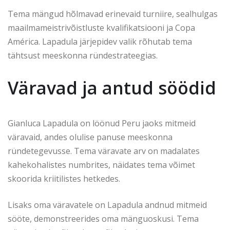
Tema mängud hõlmavad erinevaid turniire, sealhulgas
maailmameistrivõistluste kvalifikatsiooni ja Copa
América. Lapadula järjepidev valik rõhutab tema
tähtsust meeskonna ründestrateegias.
Väravad ja antud söödid
Gianluca Lapadula on löönud Peru jaoks mitmeid
väravaid, andes olulise panuse meeskonna
ründetegevusse. Tema väravate arv on madalates
kahekohalistes numbrites, näidates tema võimet
skoorida kriitilistes hetkedes.
Lisaks oma väravatele on Lapadula andnud mitmeid
sööte, demonstreerides oma mänguoskusi. Tema