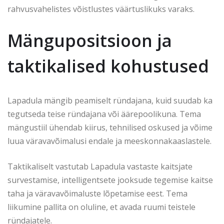
rahvusvahelistes võistlustes väärtuslikuks varaks.
Mängupositsioon ja
taktikalised kohustused
Lapadula mängib peamiselt ründajana, kuid suudab ka
tegutseda teise ründajana või äärepoolikuna. Tema
mängustiil ühendab kiirus, tehnilised oskused ja võime
luua väravavõimalusi endale ja meeskonnakaaslastele.
Taktikaliselt vastutab Lapadula vastaste kaitsjate
survestamise, intelligentsete jooksude tegemise kaitse
taha ja väravavõimaluste lõpetamise eest. Tema
liikumine pallita on oluline, et avada ruumi teistele
ründajatele.