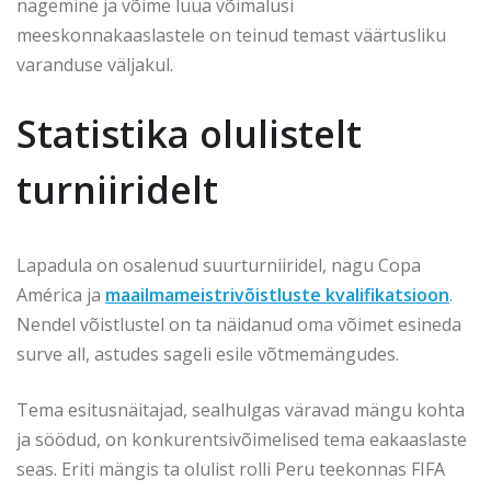
nägemine ja võime luua võimalusi
meeskonnakaaslastele on teinud temast väärtusliku
varanduse väljakul.
Statistika olulistelt
turniiridelt
Lapadula on osalenud suurturniiridel, nagu Copa
América ja
maailmameistrivõistluste kvalifikatsioon
.
Nendel võistlustel on ta näidanud oma võimet esineda
surve all, astudes sageli esile võtmemängudes.
Tema esitusnäitajad, sealhulgas väravad mängu kohta
ja söödud, on konkurentsivõimelised tema eakaaslaste
seas. Eriti mängis ta olulist rolli Peru teekonnas FIFA