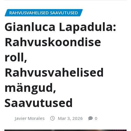
RAHVUSVAHELISED SAAVUTUSED
Gianluca Lapadula:
Rahvuskoondise
roll,
Rahvusvahelised
mängud,
Saavutused
Javier Morales
Mar 3, 2026
0