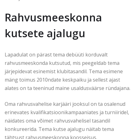
Rahvusmeeskonna
kutsete ajalugu
Lapadulat on pärast tema debüüti korduvalt
rahvusmeeskonda kutsutud, mis peegeldab tema
järjepidevat esinemist klubitasandil. Tema esimene
mäng toimus 2010ndate keskpaiku ja sellest ajast
alates on ta teeninud maine usaldusväärse ründajana.
Oma rahvusvahelise karjääri jooksul on ta osalenud
erinevates kvalifikatsioonikampaaniates ja turniiridel,
näidates oma võimet rahvusvahelisel tasandil
konkureerida. Tema kutse ajalugu näitab tema
tähtsust rahvusmeeskonna koosseisus.