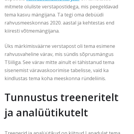
mitmete oluliste verstapostidega, mis peegeldavad
tema kasvu mängijana. Ta tegi oma debüüdi
rahvusmeeskonnas 2020. aastal ja kehtestas end
kiiresti võtmemängijana.
Üks märkimisväärne verstapost oli tema esimene
rahvusvaheline värav, mis sündis sõprusmängus
Tšiiliga. See värav mitte ainult ei tähistanud tema
sisenemist väravaskoorimise tabelisse, vaid ka
kindlustas tema koha meeskonna ründeliinis.
Tunnustus treeneritelt
ja analüütikutelt
Treenerid ja analüütikud on kiitnud Lapadulat tema