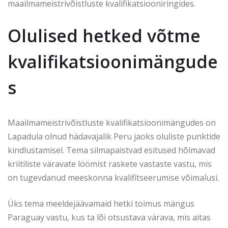
maailmameistrivõistluste kvalifikatsiooniringides.
Olulised hetked võtme
kvalifikatsioonimängude
s
Maailmameistrivõistluste kvalifikatsioonimängudes on
Lapadula olnud hädavajalik Peru jaoks oluliste punktide
kindlustamisel. Tema silmapaistvad esitused hõlmavad
kriitiliste väravate löömist raskete vastaste vastu, mis
on tugevdanud meeskonna kvalifitseerumise võimalusi.
Üks tema meeldejäävamaid hetki toimus mängus
Paraguay vastu, kus ta lõi otsustava värava, mis aitas