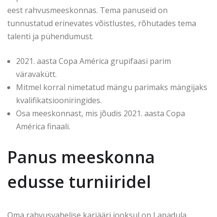
eest rahvusmeeskonnas. Tema panuseid on
tunnustatud erinevates võistlustes, rõhutades tema
talenti ja pühendumust.
2021. aasta Copa América grupifaasi parim
väravakütt.
Mitmel korral nimetatud mängu parimaks mängijaks
kvalifikatsiooniringides.
Osa meeskonnast, mis jõudis 2021. aasta Copa
América finaali.
Panus meeskonna
edusse turniiridel
Oma rahvusvahelise karjääri jooksul on Lapadula