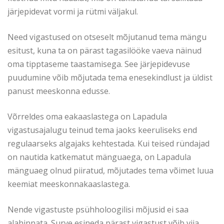
järjepidevat vormi ja rütmi väljakul.
Need vigastused on otseselt mõjutanud tema mängu
esitust, kuna ta on pärast tagasilööke vaeva näinud
oma tipptaseme taastamisega. See järjepidevuse
puudumine võib mõjutada tema enesekindlust ja üldist
panust meeskonna edusse.
Võrreldes oma eakaaslastega on Lapadula
vigastusajalugu teinud tema jaoks keeruliseks end
regulaarseks algajaks kehtestada. Kui teised ründajad
on nautida katkematut mänguaega, on Lapadula
mänguaeg olnud piiratud, mõjutades tema võimet luua
keemiat meeskonnakaaslastega.
Nende vigastuste psühholoogilisi mõjusid ei saa
alahinnata. Surve esineda pärast vigastust võib viia