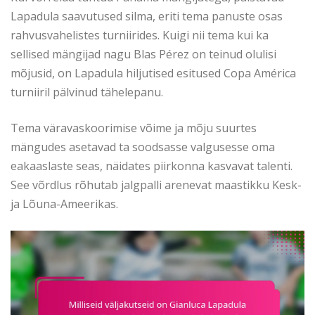
Lapadula saavutused silma, eriti tema panuste osas
rahvusvahelistes turniirides. Kuigi nii tema kui ka
sellised mängijad nagu Blas Pérez on teinud olulisi
mõjusid, on Lapadula hiljutised esitused Copa América
turniiril pälvinud tähelepanu.
Tema väravaskoorimise võime ja mõju suurtes
mängudes asetavad ta soodsasse valgusesse oma
eakaaslaste seas, näidates piirkonna kasvavat talenti.
See võrdlus rõhutab jalgpalli arenevat maastikku Kesk-
ja Lõuna-Ameerikas.