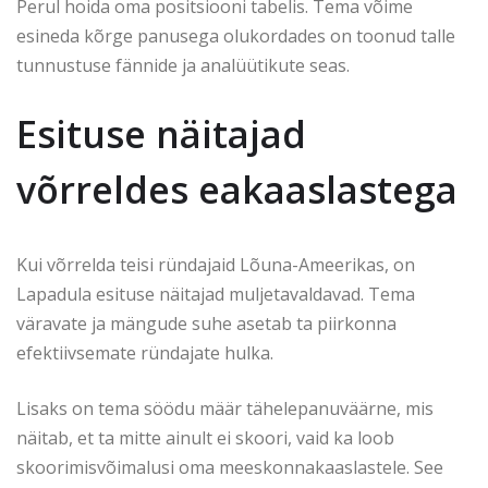
Perul hoida oma positsiooni tabelis. Tema võime
esineda kõrge panusega olukordades on toonud talle
tunnustuse fännide ja analüütikute seas.
Esituse näitajad
võrreldes eakaaslastega
Kui võrrelda teisi ründajaid Lõuna-Ameerikas, on
Lapadula esituse näitajad muljetavaldavad. Tema
väravate ja mängude suhe asetab ta piirkonna
efektiivsemate ründajate hulka.
Lisaks on tema söödu määr tähelepanuväärne, mis
näitab, et ta mitte ainult ei skoori, vaid ka loob
skoorimisvõimalusi oma meeskonnakaaslastele. See