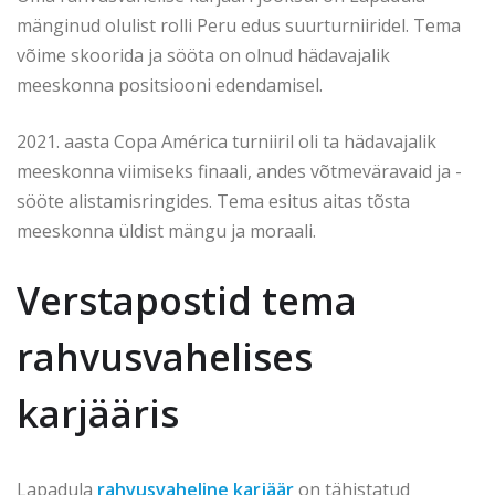
mänginud olulist rolli Peru edus suurturniiridel. Tema
võime skoorida ja sööta on olnud hädavajalik
meeskonna positsiooni edendamisel.
2021. aasta Copa América turniiril oli ta hädavajalik
meeskonna viimiseks finaali, andes võtmeväravaid ja -
sööte alistamisringides. Tema esitus aitas tõsta
meeskonna üldist mängu ja moraali.
Verstapostid tema
rahvusvahelises
karjääris
Lapadula
rahvusvaheline karjäär
on tähistatud