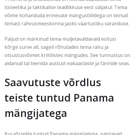
tööeetika ja taktikalise teadlikkuse eest väljakul. Tema
võime kohanduda erinevate mängustiilidega on teinud
temast rahvusmeeskonna jaoks väärtusliku varanduse.
Paljud on märkinud tema muljetavaldavaid esitusi
kõrge surve all, sageli rõhutades tema rahu ja
otsustusvõimet kriitilistes mängudes. See tunnustus on
aidanud tal teenida austust eakaaslaste ja fännide seas.
Saavutuste võrdlus
teiste tuntud Panama
mängijatega
Kui võrrelda tuntud Panama mängijatega, paistavad