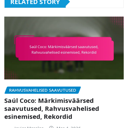
RELATED STORY
RAHVUSVAHELISED SAAVUTUSED
Saúl Coco: Märkimisväärsed
saavutused, Rahvusvahelised
esinemised, Rekordid