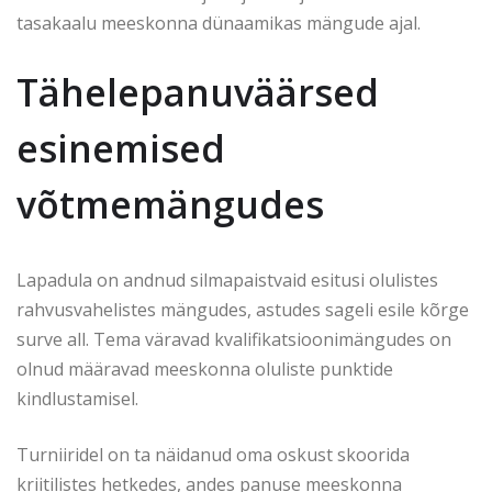
tasakaalu meeskonna dünaamikas mängude ajal.
Tähelepanuväärsed
esinemised
võtmemängudes
Lapadula on andnud silmapaistvaid esitusi olulistes
rahvusvahelistes mängudes, astudes sageli esile kõrge
surve all. Tema väravad kvalifikatsioonimängudes on
olnud määravad meeskonna oluliste punktide
kindlustamisel.
Turniiridel on ta näidanud oma oskust skoorida
kriitilistes hetkedes, andes panuse meeskonna