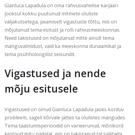
Gianluca Lapadula on oma rahvusvahelise karjääri
jooksul kokku puutunud mitmete oluliste
väljakutsetega, peamiselt vigastuste tõttu, mis on
mõjutanud tema esitust ja rolli rahvusmeeskonnas.
Need takistused on mõjutanud mitte ainult tema
mänguvalmidust, vaid ka meeskonna dünaamikat ja
tema psühholoogilist seisundit.
Vigastused ja nende
mõju esitusele
Vigastused on olnud Gianluca Lapadula jaoks korduv
probleem, sageli kõrvale jättes ta olulistes mängudes.
Tema taastumisperioodid on varieerunud, mõnikord
kestnud mitu nädalat, mis on takistanud tal säilitada