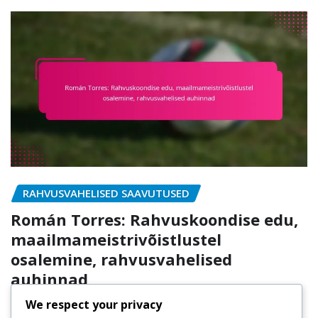
RAHVUSVAHELISED SAAVUTUSED
Román Torres: Rahvuskoondise edu,
maailmameistrivõistlustel
osalemine, rahvusvahelised
auhinnad
We respect your privacy
Javier Morales
Feb 26, 2026