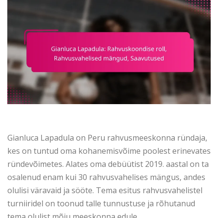
Gianluca Lapadula on Peru rahvusmeeskonna ründaja,
kes on tuntud oma kohanemisvõime poolest erinevates
ründevõimetes. Alates oma debüütist 2019. aastal on ta
osalenud enam kui 30 rahvusvahelises mängus, andes
olulisi väravaid ja sööte. Tema esitus rahvusvahelistel
turniiridel on toonud talle tunnustuse ja rõhutanud
tema olulist mõju meeskonna edule.