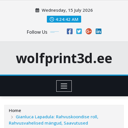
Skip
Wednesday, 15 July 2026
to
content
4:24:43 AM
Follow Us
wolfprint3d.ee
Home
Gianluca Lapadula: Rahvuskoondise roll,
Rahvusvahelised mängud, Saavutused