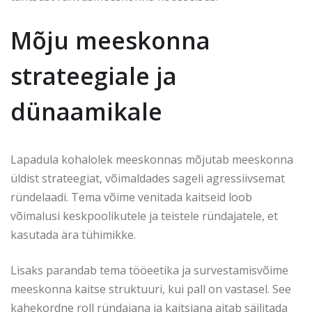
Mõju meeskonna
strateegiale ja
dünaamikale
Lapadula kohalolek meeskonnas mõjutab meeskonna
üldist strateegiat, võimaldades sageli agressiivsemat
ründelaadi. Tema võime venitada kaitseid loob
võimalusi keskpoolikutele ja teistele ründajatele, et
kasutada ära tühimikke.
Lisaks parandab tema tööeetika ja survestamisvõime
meeskonna kaitse struktuuri, kui pall on vastasel. See
kahekordne roll ründajana ja kaitsjana aitab säilitada