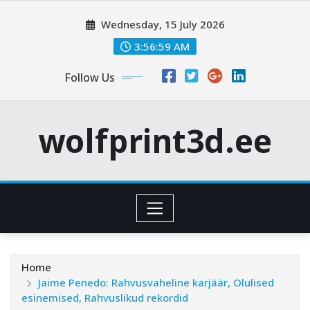
Skip
Wednesday, 15 July 2026
to
content
3:57:00 AM
Follow Us
wolfprint3d.ee
Home
Jaime Penedo: Rahvusvaheline karjäär, Olulised
esinemised, Rahvuslikud rekordid