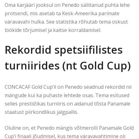
Oma karjääri jooksul on Penedo säilitanud puhta lehe
protsendi, mis asetab ta Kesk-Ameerika parimate
väravavahi hulka. See statistika rõhutab tema oskust
löökide tõrjumisel ja kaitse korraldamisel.
Rekordid spetsiifilistes
turniirides (nt Gold Cup)
CONCACAF Gold Cup’il on Penedo seadnud rekordid nii
mängude kui ka puhaste lehtede osas. Tema esitused
selles prestiižikas turniiris on aidanud tõsta Panamale
staatust piirkondlikus jalgpallis.
Oluline on, et Penedo mängis võtmerolli Panamale Gold
Cup’i finaali jõudmisel, kus tema väravavahtimine oli