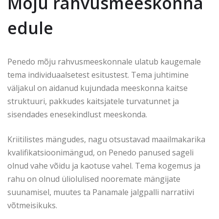
Mõju rahvusmeeskonna
edule
Penedo mõju rahvusmeeskonnale ulatub kaugemale
tema individuaalsetest esitustest. Tema juhtimine
väljakul on aidanud kujundada meeskonna kaitse
struktuuri, pakkudes kaitsjatele turvatunnet ja
sisendades enesekindlust meeskonda.
Kriitilistes mängudes, nagu otsustavad maailmakarika
kvalifikatsioonimängud, on Penedo panused sageli
olnud vahe võidu ja kaotuse vahel. Tema kogemus ja
rahu on olnud üliolulised nooremate mängijate
suunamisel, muutes ta Panamale jalgpalli narratiivi
võtmeisikuks.