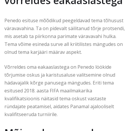
võrreldes eakaaslastega
Penedo esituse mõõdikud peegeldavad tema tõhusust
väravavahina. Ta on pidevalt säilitanud tõrje protsendi,
mis asetab ta piirkonna parimate väravavahi hulka.
Tema võime esineda surve all kriitilistes mängudes on
olnud tema karjääri määrav aspekt.
Võrreldes oma eakaaslastega on Penedo löökide
tõrjumise oskus ja karistusaluse valitsemine olnud
hädavajalik kõrge panusega mängudes. Eriti tema
esitused 2018. aasta FIFA maailmakarika
kvalifikatsioonis näitasid tema oskust vastaste
ründajate peatamisel, aidates Panamal ajalooliselt
kvalifitseeruda turniirile.