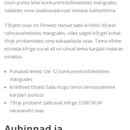
tosin puhta lehe konkurentsivõimelistes mängudes,
näidates oma usaldusväärsust viimase kaitseliinina.
Tõrjete osas on Penedo teinud sadu kriitilisi tõrjeid
rahvusvahelistes mängudes, olles sageli kõrgel kohal
tõrje protsentides oma eakaaslaste seas. Tema võime
esineda kõrge surve all on olnud tema karjääri määrav
omadus.
Puhased lehed: Üle 12 konkurentsivõimelistes
mängudes
Kriitilised tõrjed: Sadu kogu tema rahvusvahelise
karjääri jooksul
Tõrje protsent: Jätkuvalt kõrge CONCACAF
väravavahi seas
Auhinnad ja