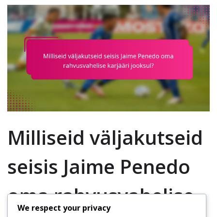
Milliseid väljakutseid
seisis Jaime Penedo
oma rahvusvahelise
We respect your privacy