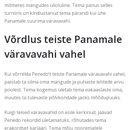
mitmetes mängudes ülioluline. Tema panus selles
turniiris on kindlustanud tema pärandi kui ühe
Panamale suurima väravavahi.
Võrdlus teiste Panamale
väravavahi vahel
Kui võrrelda Penedo’t teiste Panamale väravavahi vahel,
paistab ta silma oma mängude ja puhaste lehtede arvu
poolest. Tema kogemus ületab tema eakaaslaste oma,
muutes ta tulevaste põlvkondade jaoks mõõdupuuks.
Kuigi teised väravavahid on esile kerkinud, jäävad
Penedo rekordid ületamatuks, rõhutades tema
erakordset karjääri. Tema mõju noorematele