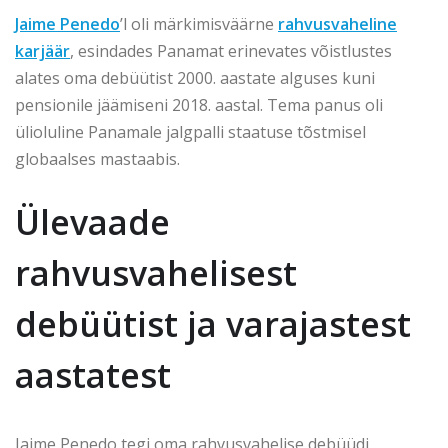
Jaime Penedo
’l oli märkimisväärne
rahvusvaheline
karjäär
, esindades Panamat erinevates võistlustes
alates oma debüütist 2000. aastate alguses kuni
pensionile jäämiseni 2018. aastal. Tema panus oli
ülioluline Panamale jalgpalli staatuse tõstmisel
globaalses mastaabis.
Ülevaade
rahvusvahelisest
debüütist ja varajastest
aastatest
Jaime Penedo tegi oma rahvusvahelise debüüdi