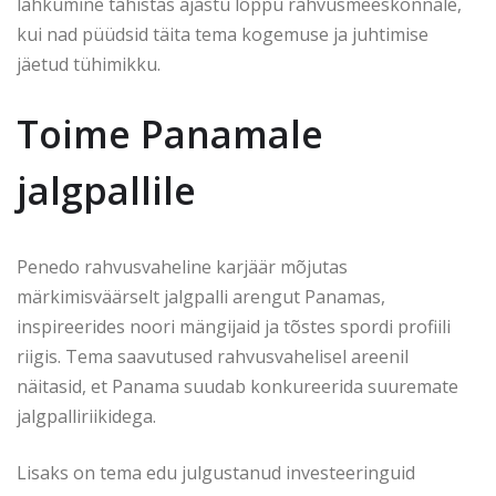
lahkumine tähistas ajastu lõppu rahvusmeeskonnale,
kui nad püüdsid täita tema kogemuse ja juhtimise
jäetud tühimikku.
Toime Panamale
jalgpallile
Penedo rahvusvaheline karjäär mõjutas
märkimisväärselt jalgpalli arengut Panamas,
inspireerides noori mängijaid ja tõstes spordi profiili
riigis. Tema saavutused rahvusvahelisel areenil
näitasid, et Panama suudab konkureerida suuremate
jalgpalliriikidega.
Lisaks on tema edu julgustanud investeeringuid