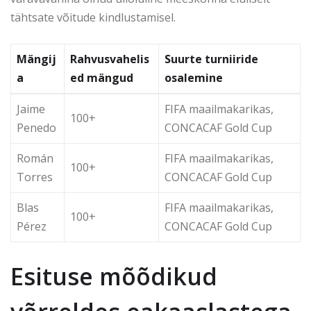
tähtsate võitude kindlustamisel.
Mängij
Rahvusvahelis
Suurte turniiride
a
ed mängud
osalemine
Jaime
FIFA maailmakarikas,
100+
Penedo
CONCACAF Gold Cup
Román
FIFA maailmakarikas,
100+
Torres
CONCACAF Gold Cup
Blas
FIFA maailmakarikas,
100+
Pérez
CONCACAF Gold Cup
Esituse mõõdikud