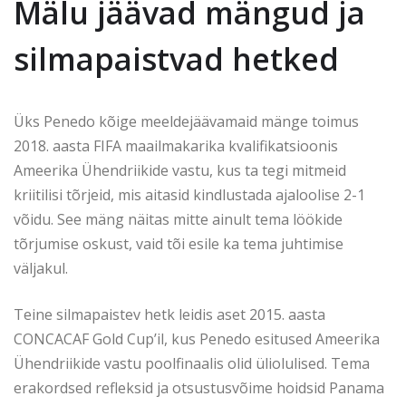
Mälu jäävad mängud ja
silmapaistvad hetked
Üks Penedo kõige meeldejäävamaid mänge toimus
2018. aasta FIFA maailmakarika kvalifikatsioonis
Ameerika Ühendriikide vastu, kus ta tegi mitmeid
kriitilisi tõrjeid, mis aitasid kindlustada ajaloolise 2-1
võidu. See mäng näitas mitte ainult tema löökide
tõrjumise oskust, vaid tõi esile ka tema juhtimise
väljakul.
Teine silmapaistev hetk leidis aset 2015. aasta
CONCACAF Gold Cup’il, kus Penedo esitused Ameerika
Ühendriikide vastu poolfinaalis olid üliolulised. Tema
erakordsed refleksid ja otsustusvõime hoidsid Panama