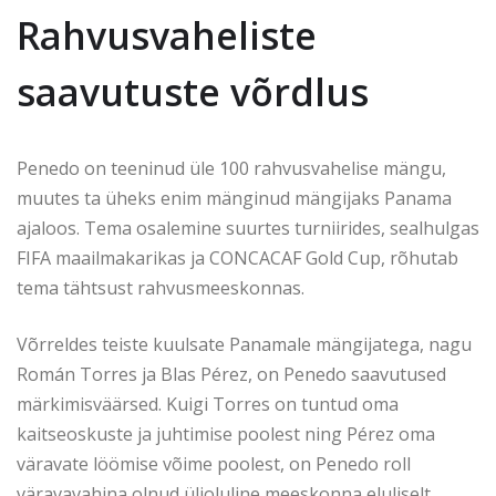
Rahvusvaheliste
saavutuste võrdlus
Penedo on teeninud üle 100 rahvusvahelise mängu,
muutes ta üheks enim mänginud mängijaks Panama
ajaloos. Tema osalemine suurtes turniirides, sealhulgas
FIFA maailmakarikas ja CONCACAF Gold Cup, rõhutab
tema tähtsust rahvusmeeskonnas.
Võrreldes teiste kuulsate Panamale mängijatega, nagu
Román Torres ja Blas Pérez, on Penedo saavutused
märkimisväärsed. Kuigi Torres on tuntud oma
kaitseoskuste ja juhtimise poolest ning Pérez oma
väravate löömise võime poolest, on Penedo roll
väravavahina olnud ülioluline meeskonna eluliselt