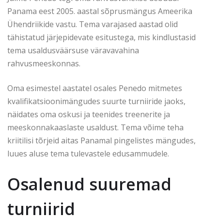
Panama eest 2005. aastal sõprusmängus Ameerika
Ühendriikide vastu. Tema varajased aastad olid
tähistatud järjepidevate esitustega, mis kindlustasid
tema usaldusväärsuse väravavahina
rahvusmeeskonnas.
Oma esimestel aastatel osales Penedo mitmetes
kvalifikatsioonimängudes suurte turniiride jaoks,
näidates oma oskusi ja teenides treenerite ja
meeskonnakaaslaste usaldust. Tema võime teha
kriitilisi tõrjeid aitas Panamal pingelistes mängudes,
luues aluse tema tulevastele edusammudele.
Osalenud suuremad
turniirid