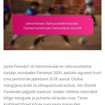
Jaime Penedo’l oli märkimisväärne rahvusvaheline
karjäär, esindades Panamat 2000. aastate algusest kuni
oma pensionile jäämiseni 2018. aastal. Olulise
mängijana andis ta silmapaistvaid esitusi, mis tõstsid
Panamale jalgpalli staatust, hoides riiklikke rekordeid
kõige mängude ja puhaste väravate osas. Tema
kriitilised tõrjed kõrge panusega mängudes