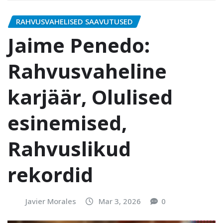
RAHVUSVAHELISED SAAVUTUSED
Jaime Penedo:
Rahvusvaheline
karjäär, Olulised
esinemised,
Rahvuslikud
rekordid
Javier Morales
Mar 3, 2026
0