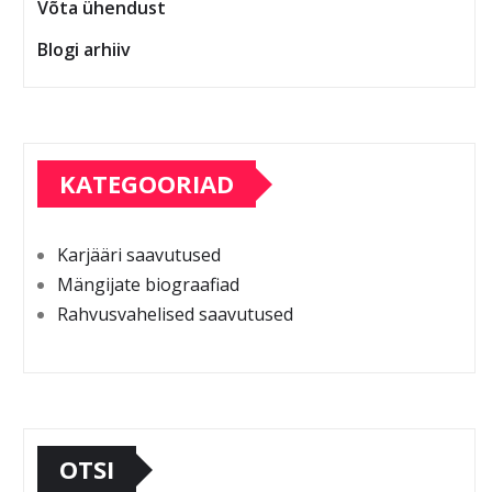
Võta ühendust
Blogi arhiiv
KATEGOORIAD
Karjääri saavutused
Mängijate biograafiad
Rahvusvahelised saavutused
OTSI