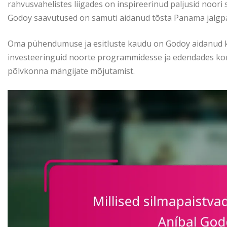
rahvusvahelistes liigades on inspireerinud paljusid noori 
Godoy saavutused on samuti aidanud tõsta Panama jalgpall
Oma pühendumuse ja esitluste kaudu on Godoy aidanud ka
investeeringuid noorte programmidesse ja edendades ko
põlvkonna mängijate mõjutamist.