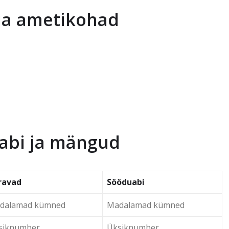
 ja ametikohad
uabi ja mängud
ravad
Sööduabi
dalamad kümned
Madalamad kümned
siknumber
Üksiknumber