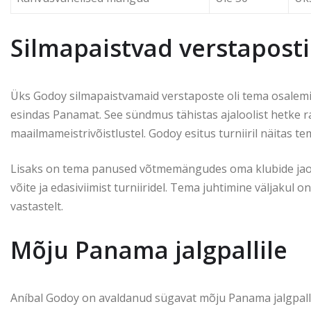
Silmapaistvad verstaposti
Üks Godoy silmapaistvamaid verstaposte oli tema osalemin
esindas Panamat. See sündmus tähistas ajaloolist hetke 
maailmameistrivõistlustel. Godoy esitus turniiril näitas 
Lisaks on tema panused võtmemängudes oma klubide jaoks
võite ja edasiviimist turniiridel. Tema juhtimine väljakul 
vastastelt.
Mõju Panama jalgpallile
Aníbal Godoy on avaldanud sügavat mõju Panama jalgpalli