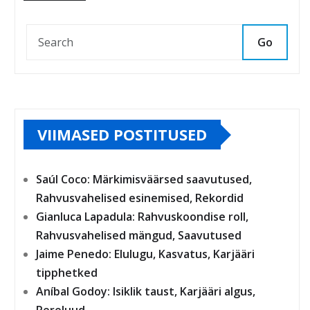
Go
VIIMASED POSTITUSED
Saúl Coco: Märkimisväärsed saavutused,
Rahvusvahelised esinemised, Rekordid
Gianluca Lapadula: Rahvuskoondise roll,
Rahvusvahelised mängud, Saavutused
Jaime Penedo: Elulugu, Kasvatus, Karjääri
tipphetked
Aníbal Godoy: Isiklik taust, Karjääri algus,