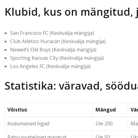
Klubid, kus on mängitud,
San Francisco FC (Keskvälja mängija)
Club Atlético Huracán (Keskvälja mängija)
Newell’s Old Boys (Keskvälja mängija)
Sporting Kansas City (Keskvälja mängija)
Los Angeles FC (Keskvälja mängija)
Statistika: väravad, sööd
Võistlus
Mängud
Vä
Kodumaised liigad
Üle 200
Ma
Rahvusvahelised mängud
Üle 50
Ük