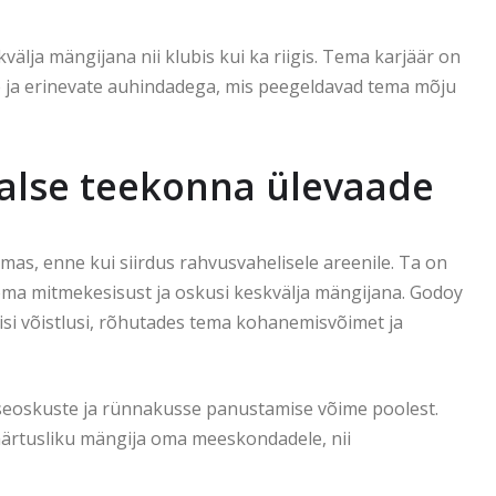
skvälja mängijana nii klubis kui ka riigis. Tema karjäär on
de ja erinevate auhindadega, mis peegeldavad tema mõju
alse teekonna ülevaade
as, enne kui siirdus rahvusvahelisele areenile. Ta on
 oma mitmekesisust ja oskusi keskvälja mängijana. Godoy
si võistlusi, rõhutades tema kohanemisvõimet ja
seoskuste ja rünnakusse panustamise võime poolest.
äärtusliku mängija oma meeskondadele, nii