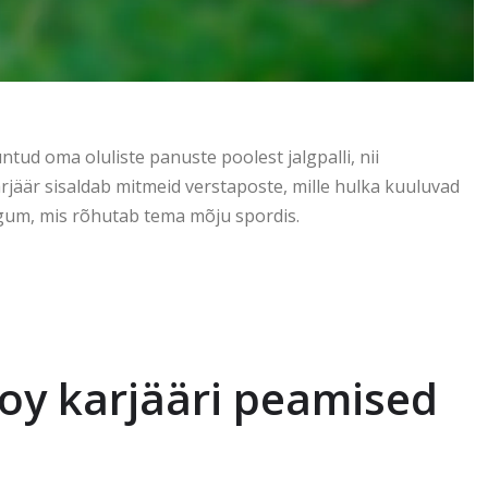
tud oma oluliste panuste poolest jalgpalli, nii
äär sisaldab mitmeid verstaposte, mille hulka kuuluvad
um, mis rõhutab tema mõju spordis.
doy karjääri peamised