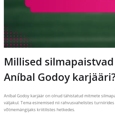
Millised silmapaistva
Aníbal Godoy karjääri
Aníbal Godoy karjäär on olnud tähistatud mitmete silmap
väljakul. Tema esinemised nii rahvusvahelistes turniirides 
võtmemängijaks kriitilistes hetkedes.