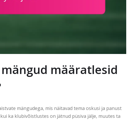
d mängud määratlesid
?
aistvate mängudega, mis näitavad tema oskusi ja panust
kui ka klubivõistlustes on jätnud püsiva jälje, muutes ta