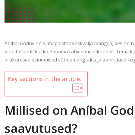
Aníbal Godoy on silmapaistav keskvälja mängija, kes on tun
klubitasandil kui ka Panama rahvusmeeskonnas. Tema karj
erakordsed esinemised võtmemängudes ja auhindade kog
Key sections in the article:
Millised on Aníbal Go
saavutused?