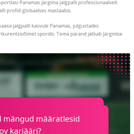
sportlasi Panamas järgima jalgpalli professionaalselt.
i profiili globaalses mastaabis.
asa jalgpalli kasvule Panamas, julgustades
nkurentsivõimet spordis. Tema pärand jätkab järgmise