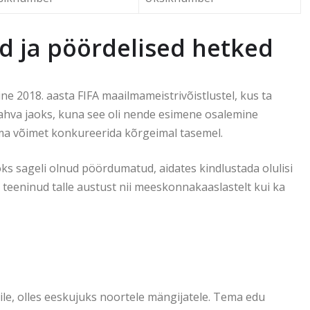
d ja pöördelised hetked
e 2018. aasta FIFA maailmameistrivõistlustel, kus ta
rahva jaoks, kuna see oli nende esimene osalemine
tema võimet konkureerida kõrgeimal tasemel.
 sageli olnud pöördumatud, aidates kindlustada olulisi
on teeninud talle austust nii meeskonnakaaslastelt kui ka
le, olles eeskujuks noortele mängijatele. Tema edu