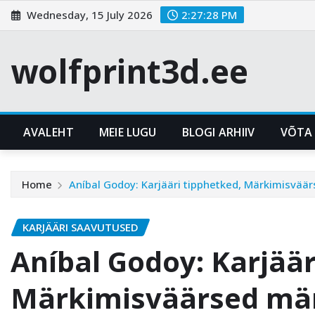
Skip
Wednesday, 15 July 2026
2:27:29 PM
to
content
wolfprint3d.ee
AVALEHT
MEIE LUGU
BLOGI ARHIIV
VÕTA
Home
Aníbal Godoy: Karjääri tipphetked, Märkimisvä
KARJÄÄRI SAAVUTUSED
Aníbal Godoy: Karjäär
Märkimisväärsed mä