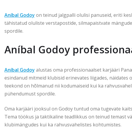
Aníbal Godoy
on teinud jalgpalli olulisi panuseid, eriti ke
tähistatud oluliste verstapostide, silmapaistvate mängu
spordile.
Aníbal Godoy professiona
Aníbal Godoy
alustas oma professionaalset karjääri Panam
esindanud mitmeid klubisid erinevates liigades, näidates
teekond on hõlmanud nii kodumaiseid kui ka rahvusvaheli
pühendumust spordile.
Oma karjääri jooksul on Godoy tuntud oma tugevate kait
Tema töökus ja taktikaline teadlikkus on teinud temast v
klubimängudes kui ka rahvusvahelistes kohtumistes.