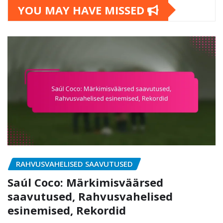
YOU MAY HAVE MISSED
RAHVUSVAHELISED SAAVUTUSED
Saúl Coco: Märkimisväärsed
saavutused, Rahvusvahelised
esinemised, Rekordid