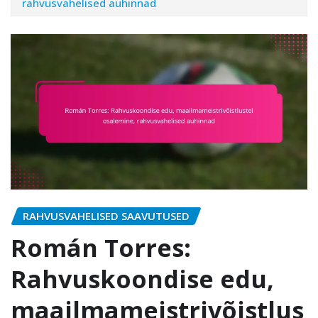
rahvusvahelised auhinnad
RAHVUSVAHELISED SAAVUTUSED
Román Torres:
Rahvuskoondise edu,
maailmameistrivõistlus