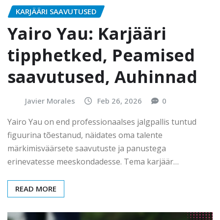
KARJÄÄRI SAAVUTUSED
Yairo Yau: Karjääri
tipphetked, Peamised
saavutused, Auhinnad
Javier Morales
Feb 26, 2026
0
Yairo Yau on end professionaalses jalgpallis tuntud
figuurina tõestanud, näidates oma talente
märkimisväärsete saavutuste ja panustega
erinevatesse meeskondadesse. Tema karjäär…
READ MORE