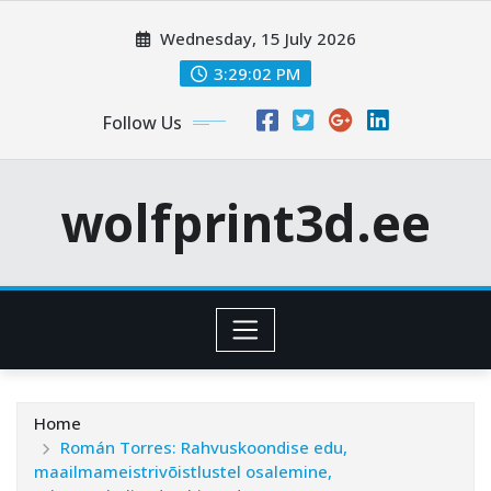
Skip
Wednesday, 15 July 2026
to
content
3:29:03 PM
Follow Us
wolfprint3d.ee
Home
Román Torres: Rahvuskoondise edu,
maailmameistrivõistlustel osalemine,