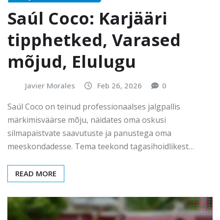
Saúl Coco: Karjääri
tipphetked, Varased
mõjud, Elulugu
Javier Morales
Feb 26, 2026
0
Saúl Coco on teinud professionaalses jalgpallis
märkimisväärse mõju, näidates oma oskusi
silmapaistvate saavutuste ja panustega oma
meeskondadesse. Tema teekond tagasihoidlikest…
READ MORE