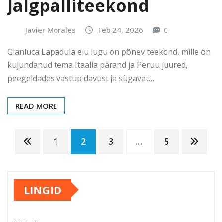
Jalgpalliteekond
Javier Morales
Feb 24, 2026
0
Gianluca Lapadula elu lugu on põnev teekond, mille on
kujundanud tema Itaalia pärand ja Peruu juured,
peegeldades vastupidavust ja sügavat…
READ MORE
Posts
1
2
3
…
5
pagination
LINGID