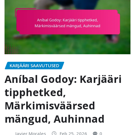
KARJÄÄRI SAAVUTUSED
Aníbal Godoy: Karjääri
tipphetked,
Märkimisväärsed
mängud, Auhinnad
Javier Morales
Feb 25, 2026
0