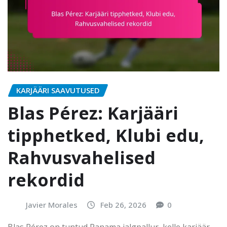
KARJÄÄRI SAAVUTUSED
Blas Pérez: Karjääri
tipphetked, Klubi edu,
Rahvusvahelised
rekordid
Javier Morales
Feb 26, 2026
0
Blas Pérez on tuntud Panama jalgpallur, kelle karjäär