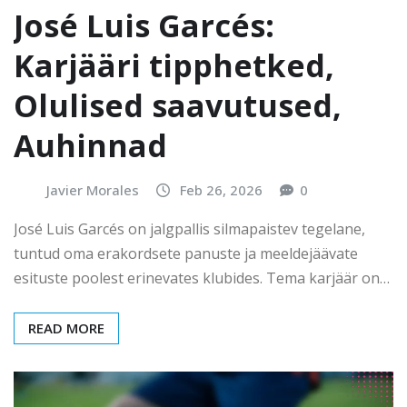
José Luis Garcés:
Karjääri tipphetked,
Olulised saavutused,
Auhinnad
Javier Morales
Feb 26, 2026
0
José Luis Garcés on jalgpallis silmapaistev tegelane,
tuntud oma erakordsete panuste ja meeldejäävate
esituste poolest erinevates klubides. Tema karjäär on…
READ MORE