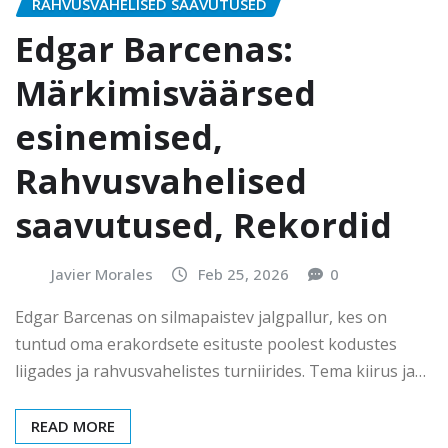
RAHVUSVAHELISED SAAVUTUSED
Edgar Barcenas:
Märkimisväärsed
esinemised,
Rahvusvahelised
saavutused, Rekordid
Javier Morales
Feb 25, 2026
0
Edgar Barcenas on silmapaistev jalgpallur, kes on
tuntud oma erakordsete esituste poolest kodustes
liigades ja rahvusvahelistes turniirides. Tema kiirus ja…
READ MORE