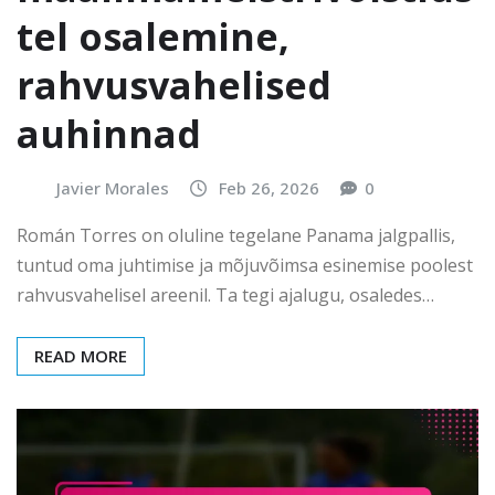
tel osalemine,
rahvusvahelised
auhinnad
Javier Morales
Feb 26, 2026
0
Román Torres on oluline tegelane Panama jalgpallis,
tuntud oma juhtimise ja mõjuvõimsa esinemise poolest
rahvusvahelisel areenil. Ta tegi ajalugu, osaledes…
READ MORE