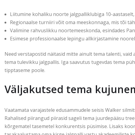
Liitumine kohaliku noorte jalgpalliklubiga 10-aastaselt,
Regionaalse turniiri võit oma meeskonnaga, mis tõi täh
Valimine rahvuslikku noortemeeskonda, esindades Panam
Esimese professionaalse lepingu allkirjastamine noorelt
Need verstapostid näitasid mitte ainult tema talenti, vaid
tema tulevikku jalgpallis. Iga saavutus tugevdas tema p
tipptaseme poole.
Väljakutsed tema kujunem
Vaatamata varajastele edusammudele seisis Walker silmit
Rahalised piirangud piirasid sageli tema juurdepääsu tre
kõrgematel tasemetel konkurentsis püsimise. Lisaks koor
tasakaalustama oma kirge jalgpalli vastu akadeemiliste k