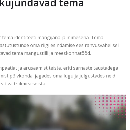
s kujundavad tema
t tema identiteeti mängijana ja inimesena. Tema
vastutustunde oma riigi esindamise ees rahvusvahelisel
jutavad tema mängustiili ja meeskonnatööd.
aatiat ja arusaamist teiste, eriti sarnaste taustadega
gmist põlvkonda, jagades oma lugu ja julgustades neid
õivad silmitsi seista.