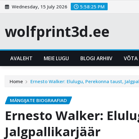
Skip
Wednesday, 15 July 2026
5:58:26 PM
to
content
wolfprint3d.ee
AVALEHT
MEIE LUGU
BLOGI ARHIIV
VÕTA
Home
Ernesto Walker: Elulugu, Perekonna taust, Jalgpal
MÄNGIJATE BIOGRAAFIAD
Ernesto Walker: Elulu
Jalgpallikarjäär