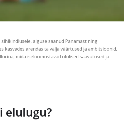
a sihikindlusele, alguse saanud Panamast ning
es kasvades arendas ta välja väärtused ja ambitsioonid,
lurina, mida iseloomustavad olulised saavutused ja
i elulugu?