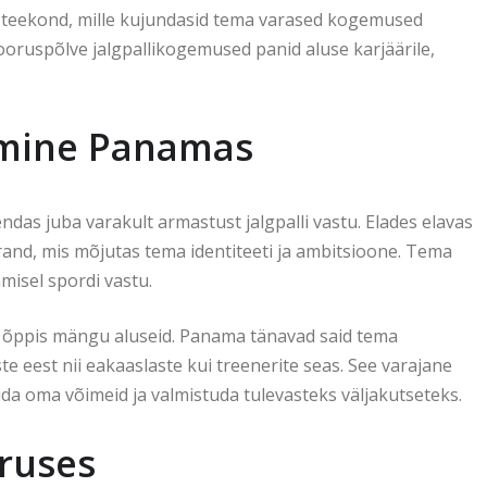
se teekond, mille kujundasid tema varased kogemused
ooruspõlve jalgpallikogemused panid aluse karjäärile,
amine Panamas
ndas juba varakult armastust jalgpalli vastu. Elades elavas
rand, mis mõjutas tema identiteeti ja ambitsioone. Tema
amisel spordi vastu.
 ta õppis mängu aluseid. Panama tänavad said tema
e eest nii eakaaslaste kui treenerite seas. See varajane
a oma võimeid ja valmistuda tulevasteks väljakutseteks.
oruses