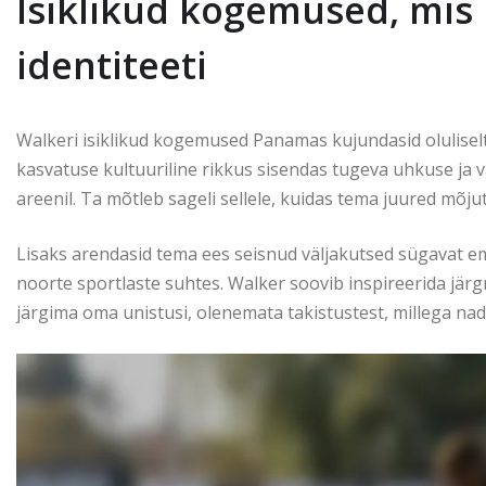
Isiklikud kogemused, mi
identiteeti
Walkeri isiklikud kogemused Panamas kujundasid olulisel
kasvatuse kultuuriline rikkus sisendas tugeva uhkuse ja 
areenil. Ta mõtleb sageli sellele, kuidas tema juured mõ
Lisaks arendasid tema ees seisnud väljakutsed sügavat emp
noorte sportlaste suhtes. Walker soovib inspireerida jär
järgima oma unistusi, olenemata takistustest, millega nad v