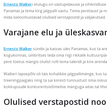
Ernesto Walker
i elulugu on vastupidavuse ja sihikindlu
Panamas ja tema kirg jalgpalli vastu. Tema peretaust ja n
mida iseloomustavad olulised verstapostid ja väljakutsed.
Varajane elu ja üleskasv
Ernesto Walker
sündis ja kasvas üles Panamas, kus ta are
kogukonnas, ümbritses teda oma riigi rikkalik kultuuripä
pere toetus mängis olulist rolli tema talendi ja kire arend
Walkeri lapsepõlv oli täis kohalikke jalgpallimänge, kus
treeningpaigaks ning ta sai kiiresti tunnustust oma oskust
kokkupuude konkurentsivõimelise mänguga aitas tal lihvid
Olulised verstapostid no