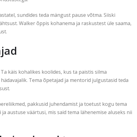
statel, sundides teda mängust pause võtma. Siiski
 tähtsust. Walker õppis kohanema ja raskustest üle saama,
st.
ajad
 Ta käis kohalikes koolides, kus ta paistis silma
s hädavajalik. Tema õpetajad ja mentorid julgustasid teda
sust.
pereliikmed, pakkusid juhendamist ja toetust kogu tema
ni ja austuse väärtusi, mis said tema lähenemise aluseks nii