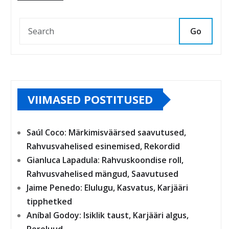
Go
VIIMASED POSTITUSED
Saúl Coco: Märkimisväärsed saavutused,
Rahvusvahelised esinemised, Rekordid
Gianluca Lapadula: Rahvuskoondise roll,
Rahvusvahelised mängud, Saavutused
Jaime Penedo: Elulugu, Kasvatus, Karjääri
tipphetked
Aníbal Godoy: Isiklik taust, Karjääri algus,