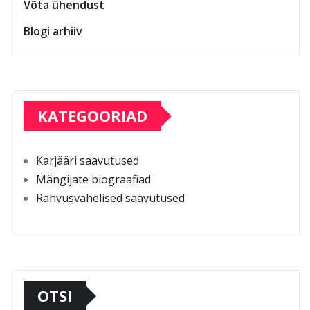
Võta ühendust
Blogi arhiiv
KATEGOORIAD
Karjääri saavutused
Mängijate biograafiad
Rahvusvahelised saavutused
OTSI