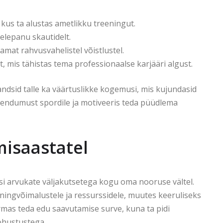
 kus ta alustas ametlikku treeningut.
elepanu skautidelt.
at rahvusvahelistel võistlustel.
, mis tähistas tema professionaalse karjääri algust.
 andsid talle ka väärtuslikke kogemusi, mis kujundasid
ühendumust spordile ja motiveeris teda püüdlema
isaastatel
si arvukate väljakutsetega kogu oma nooruse vältel.
eningvõimalustele ja ressurssidele, muutes keeruliseks
mas teda edu saavutamise surve, kuna ta pidi
ohustustega.