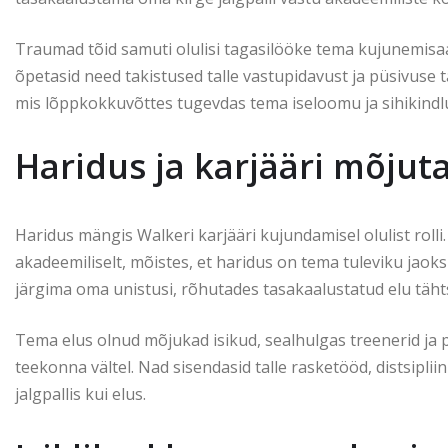
Traumad tõid samuti olulisi tagasilööke tema kujunemisaa
õpetasid need takistused talle vastupidavust ja püsivuse
mis lõppkokkuvõttes tugevdas tema iseloomu ja sihikindlu
Haridus ja karjääri mõjut
Haridus mängis Walkeri karjääri kujundamisel olulist rolli.
akadeemiliselt, mõistes, et haridus on tema tuleviku jaok
järgima oma unistusi, rõhutades tasakaalustatud elu täht
Tema elus olnud mõjukad isikud, sealhulgas treenerid ja 
teekonna vältel. Nad sisendasid talle rasketööd, distsiplii
jalgpallis kui elus.