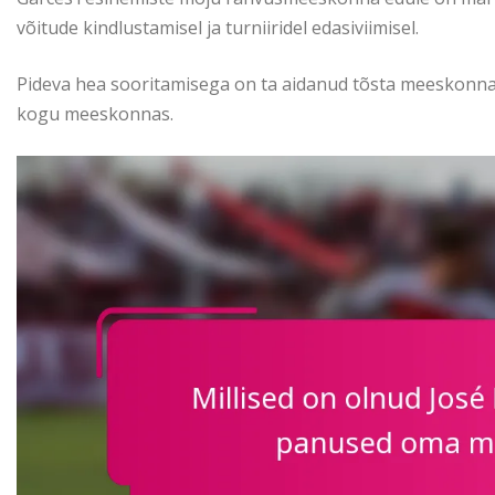
võitude kindlustamisel ja turniiridel edasiviimisel.
Pideva hea sooritamisega on ta aidanud tõsta meeskonna ü
kogu meeskonnas.