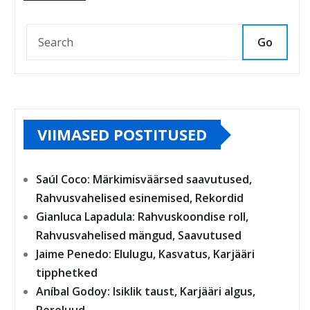
Go
VIIMASED POSTITUSED
Saúl Coco: Märkimisväärsed saavutused,
Rahvusvahelised esinemised, Rekordid
Gianluca Lapadula: Rahvuskoondise roll,
Rahvusvahelised mängud, Saavutused
Jaime Penedo: Elulugu, Kasvatus, Karjääri
tipphetked
Aníbal Godoy: Isiklik taust, Karjääri algus,