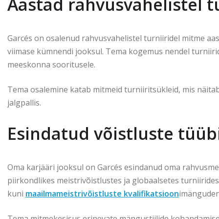
Aastad rahvusvahelistel t
Garcés on osalenud rahvusvahelistel turniiridel mitme aas
viimase kümnendi jooksul. Tema kogemus nendel turniirid
meeskonna sooritusele.
Tema osalemine katab mitmeid turniiritsükleid, mis näit
jalgpallis.
Esindatud võistluste tüüb
Oma karjääri jooksul on Garcés esindanud oma rahvusmee
piirkondlikes meistrivõistlustes ja globaalsetes turniirid
kuni
maailmameistrivõistluste kvalifikatsioon
imänguden
Tema mitmekesisus erinevate mängustiilide kohandamisel