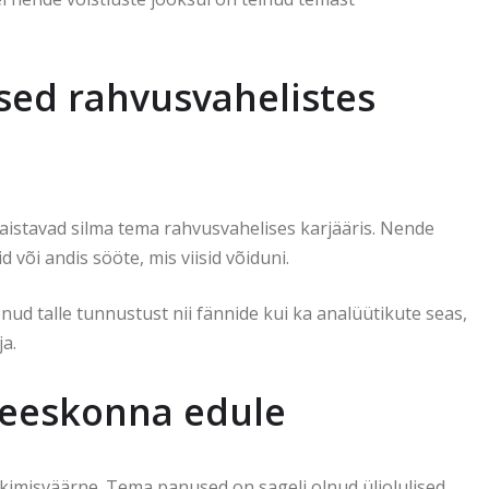
sed rahvusvahelistes
aistavad silma tema rahvusvahelises karjääris. Nende
d või andis sööte, mis viisid võiduni.
 talle tunnustust nii fännide kui ka analüütikute seas,
a.
eeskonna edule
imisväärne. Tema panused on sageli olnud üliolulised