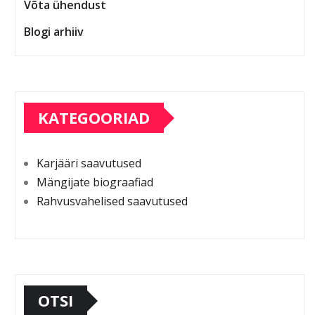
Võta ühendust
Blogi arhiiv
KATEGOORIAD
Karjääri saavutused
Mängijate biograafiad
Rahvusvahelised saavutused
OTSI