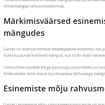
võtmemängija rahvusmeeskonnas.
Märkimisväärsed esinemi
mängudes
Garcés on andnud mitmeid meeldejäävaid esinemisi, mis p
hulka kuuluvad kriitilised mängud, kus ta lõi olulisi väravai
Tema võime esineda kõrge panusega olukordades on toonud
kindlustades tema maine kui otsustava tähtsusega mängij
Esinemiste mõju rahvusm
Garcés’i esinemiste mõju rahvusmeeskonna edule on märk