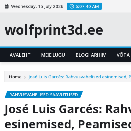
Skip
Wednesday, 15 July 2026
6:07:41 AM
to
content
wolfprint3d.ee
AVALEHT
MEIE LUGU
BLOGI ARHIIV
VÕTA
Home
José Luis Garcés: Rahvusvahelised esinemised,
RAHVUSVAHELISED SAAVUTUSED
José Luis Garcés: Ra
esinemised, Peamise