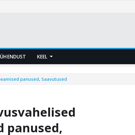
 ÜHENDUST
KEEL
 Peamised panused, Saavutused
hvusvahelised
d panused,