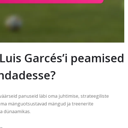
 Luis Garcés’i peamised
ndadesse?
ärseid panuseid läbi oma juhtimise, strateegiliste
Tema mänguotsustavad mängud ja treenerite
na dünaamikas.