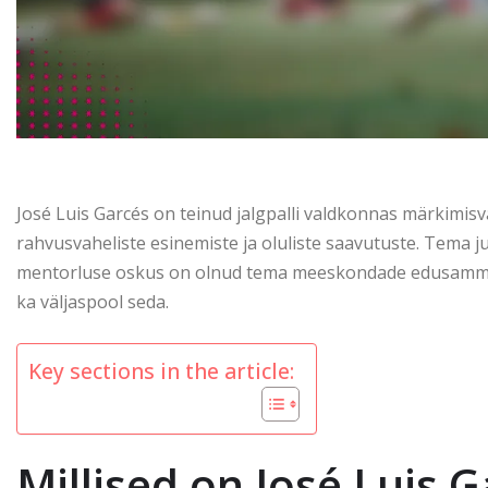
José Luis Garcés on teinud jalgpalli valdkonnas märkimisv
rahvusvaheliste esinemiste ja oluliste saavutuste. Tema 
mentorluse oskus on olnud tema meeskondade edusammude 
ka väljaspool seda.
Key sections in the article:
Millised on José Luis G