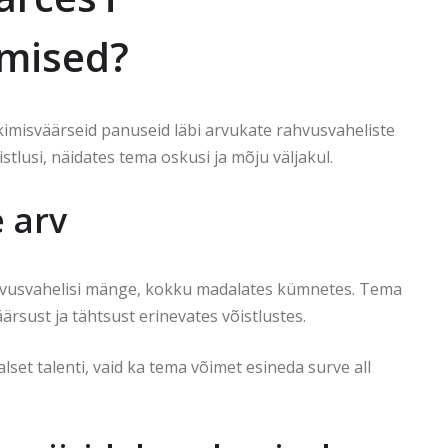
emised?
isväärseid panuseid läbi arvukate rahvusvaheliste
stlusi, näidates tema oskusi ja mõju väljakul.
 arv
vusvahelisi mänge, kokku madalates kümnetes. Tema
sust ja tähtsust erinevates võistlustes.
set talenti, vaid ka tema võimet esineda surve all