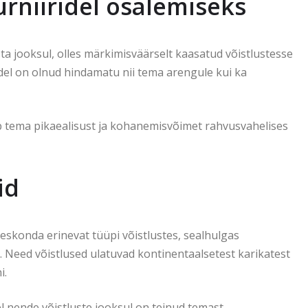
urniiridel osalemiseks
ta jooksul, olles märkimisväärselt kaasatud võistlustesse
el on olnud hindamatu nii tema arengule kui ka
ab tema pikaealisust ja kohanemisvõimet rahvusvahelises
id
skonda erinevat tüüpi võistlustes, sealhulgas
es. Need võistlused ulatuvad kontinentaalsetest karikatest
i.
 nende võistluste jooksul on teinud temast