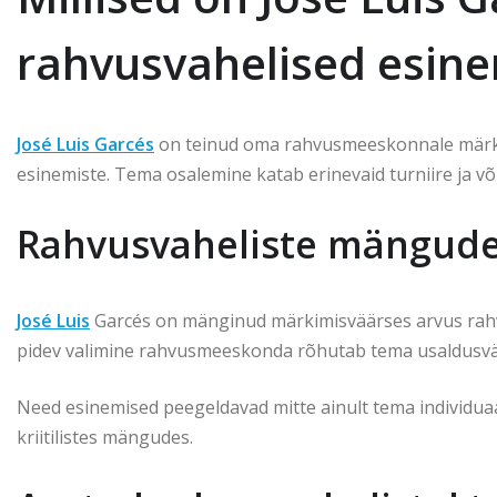
rahvusvahelised esin
José Luis Garcés
on teinud oma rahvusmeeskonnale märkim
esinemiste. Tema osalemine katab erinevaid turniire ja või
Rahvusvaheliste mängude
José Luis
Garcés on mänginud märkimisväärses arvus rah
pidev valimine rahvusmeeskonda rõhutab tema usaldusväär
Need esinemised peegeldavad mitte ainult tema individuaal
kriitilistes mängudes.