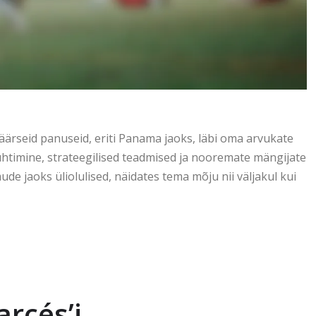
äärseid panuseid, eriti Panama jaoks, läbi oma arvukate
juhtimine, strateegilised teadmised ja nooremate mängijate
jaoks üliolulised, näidates tema mõju nii väljakul kui
arcés’i